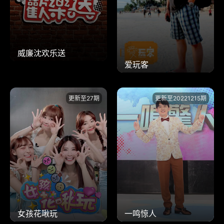
威廉沈欢乐送
爱玩客
更新至27期
更新至20221215期
女孩花啾玩
一鸣惊人