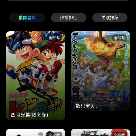
猜你喜欢
热播排行
关联推荐
全50集
全67集
数码宝贝：
四驱兄弟(陕艺配)
全26集
全26集