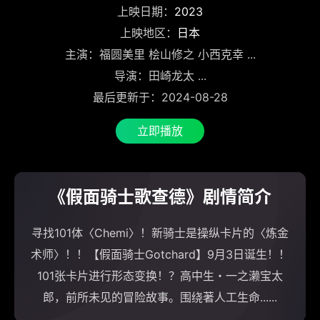
上映日期：
2023
上映地区：
日本
主演：福圆美里 桧山修之 小西克幸 ...
导演：田崎龙太 ...
最后更新于：2024-08-28
立即播放
《假面骑士歌查德》剧情简介
寻找101体〈Chemi〉！新骑士是操纵卡片的〈炼金
术师〉！！【假面骑士Gotchard】9月3日诞生！！
101张卡片进行形态变换！？高中生・一之濑宝太
郎，前所未见的冒险故事。围绕著人工生命......