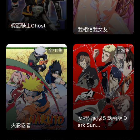
假面骑士Ghost
我相信我女友！
全719集
全26集
女神异闻录5 动画版 D
ark Sun…
火影忍者