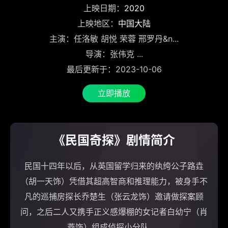
上映日期：
2020
上映地区：
中国大陆
主演：任洛敏 胡悦 荣蓉 邢罗丹&n...
导演：张伟克 ...
最后更新于：2023-10-06
立即播放
《民国奇探》剧情简介
民国十四年以后，从英国留学归来的纨绔公子路垚
（胡一天饰）凭借其超高智商和推理能力，被身手不
凡的巡捕房探长乔楚生（张云龙饰）邀请做探案顾
问，之后二人又携手正义感爆棚的女记者白幼宁（肖
燕饰）组成侦探小分队......