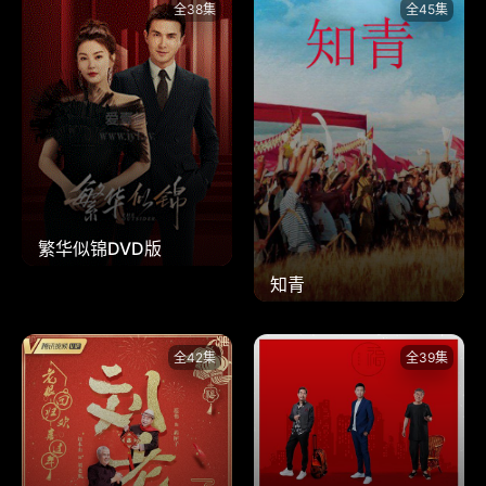
全38集
全45集
繁华似锦DVD版
知青
全42集
全39集