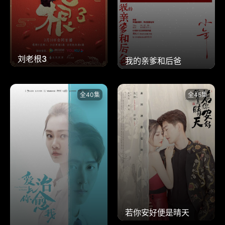
刘老根3
我的亲爹和后爸
全40集
全45集
若你安好便是晴天