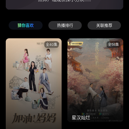
猜你喜欢
热播排行
关联推荐
全40集
全56集
星汉灿烂