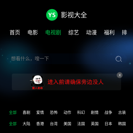
影视大全
首页
电影
电视剧
综艺
动漫
福利
排行
X
全部
喜剧
爱情
恐怖
动作
科幻
剧情
战争
古装
全部
大陆
香港
台湾
美国
法国
英国
日本
韩国