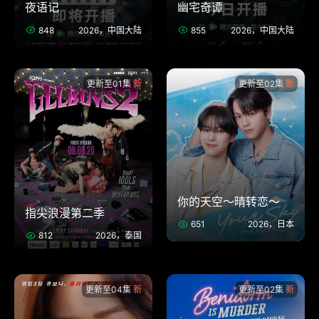
夜语记
幽宅奇谭
848
2026，中国大陆
855
2026，中国大陆
更新至01集
更新至02集
你的天空～晴转恋～
指尖浪漫第二季
651
2026，日本
812
2026，泰国
更新至04集
更新至02集