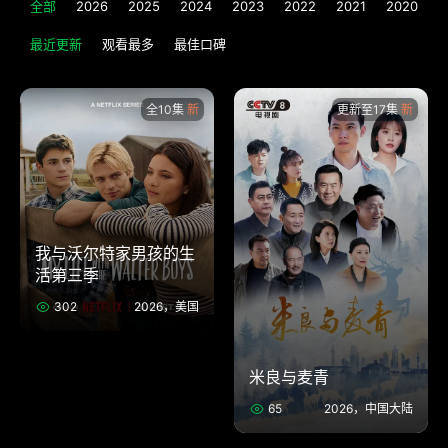
全部
2026
2025
2024
2023
2022
2021
2020
2
最近更新
观看最多
最佳口碑
全10集
更新至17集
我与沃尔特家男孩的生
活第三季
302
2026，美国
米良与麦青
65
2026，中国大陆