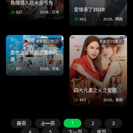
角醒猎人欧米茄号角
爱情来了2026
827
2026，日本
402
2026，韩国
更新至05集
更新至05集
夏色之云掀起恋爱与风
暴
821
2026，日本
四大元素之火之爱链
523
2026，泰国
首页
上一页
1
2
3
4
5
下一页
尾页