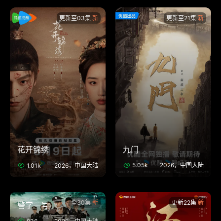
更新至03集
更新至21集
九门
花开锦绣
5.05k
2026，中国大陆
1.01k
2026，中国大陆
全30集
更新22集
警字一号