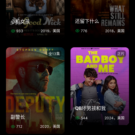
还留下什么
心机女孩
776
2018，美国
933
2019，美国
全13集
正片
QB坏男孩和我
副警长
544
2024，美国
712
2020，美国