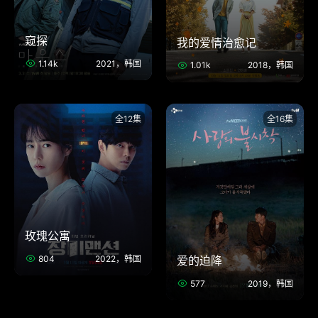
窥探
我的爱情治愈记
1.14k
2021，韩国
1.01k
2018，韩国
全12集
全16集
玫瑰公寓
804
2022，韩国
爱的迫降
577
2019，韩国