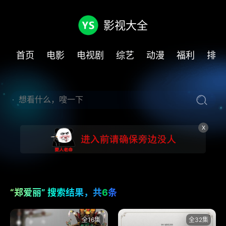
影视大全
首页
电影
电视剧
综艺
动漫
福利
排行
X
“郑爱丽” 搜索结果，共
6
条
全16集
全32集