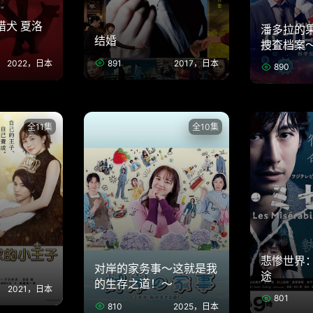
猎犬 夏洛
潘多拉的
结婚
捜査档案
891
2017，日本
2022，日本
890
全11集
全10集
悲惨世界
对岸的家务事～这就是我
途
的生存之道！～
2021，日本
801
810
2025，日本