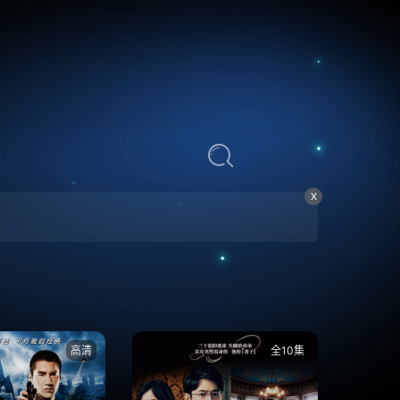
X
高清
全10集