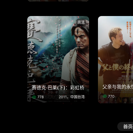
高清
父亲与我的永
赛德克·巴莱(下)：彩虹桥
770
778
2011，中国台湾
首页