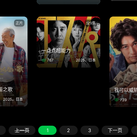
正片
全9集
一点点超能力
767
2025，日本
恒之歌
我可以威
2025，日本
739
上一页
1
2
3
下一页