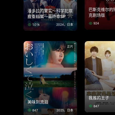
巴斯克维尔的
潘多拉的果实～科学犯罪
克剧场版
搜查档案～最终章SP
924
1.01k
2024，日本
正片
我推的王子
美味到流泪
847
847
2025，日本