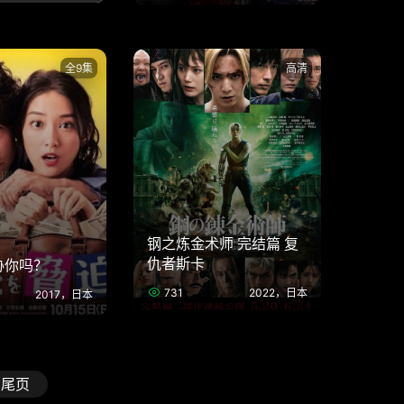
全9集
高清
钢之炼金术师 完结篇 复
仇者斯卡
胁你吗？
731
2022，日本
2017，日本
尾页