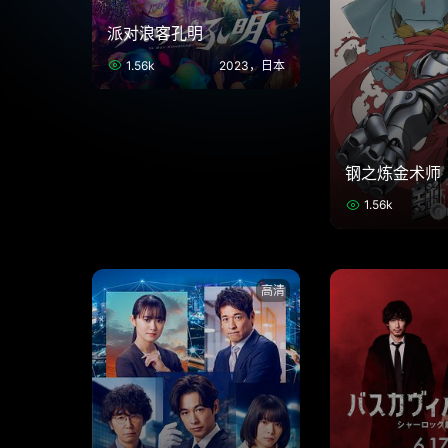
派对浪客孔明
1.56k
2023，日本
钢之炼金术师
1.56k
高清