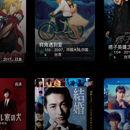
转角遇到爱
痞子英雄
1.10
2007，中国大陆,中国
1.04
20
k
台湾
k
台
2017，日本
高清
高清