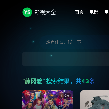
影视大全
首页
电影
电
“藤冈靛” 搜索结果，共
43
条
全10集