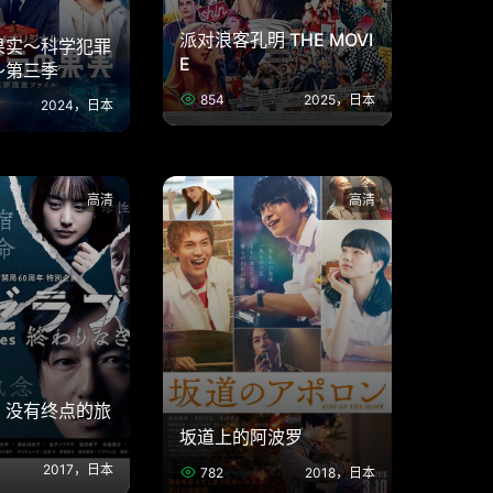
派对浪客孔明 THE MOVI
果实～科学犯罪
E
～第三季
854
2025，日本
2024，日本
高清
高清
：没有终点的旅
坂道上的阿波罗
2017，日本
782
2018，日本