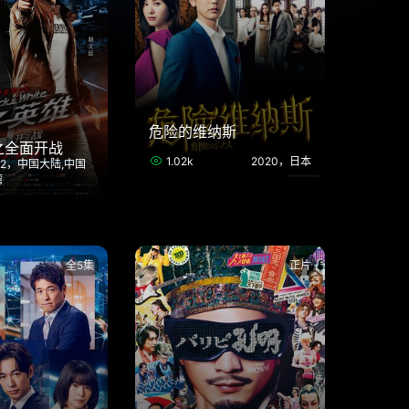
危险的维纳斯
之全面开战
1.02k
2020，日本
12，中国大陆,中国
湾
全5集
正片