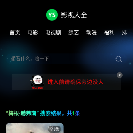
影视大全
首页
电影
电视剧
综艺
动漫
福利
排行
X
“梅根·赫弗南” 搜索结果，共
1
条
全8集