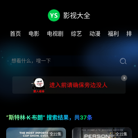
影视大全
首页
电影
电视剧
综艺
动漫
福利
排行
X
“斯特林·K·布朗” 搜索结果，共
37
条
全22集
全22集