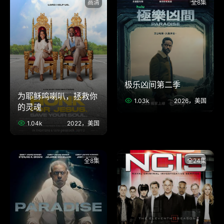
高清
全8集
极乐凶间第二季
为耶稣鸣喇叭，拯救你
1.03k
2026，美国
的灵魂
1.04k
2022，美国
全8集
全24集