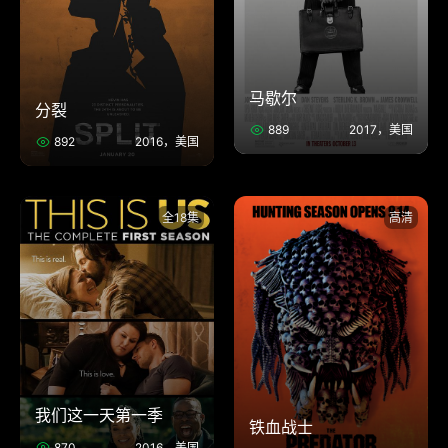
马歇尔
分裂
889
2017，美国
892
2016，美国
全18集
高清
我们这一天第一季
铁血战士
870
2016，美国