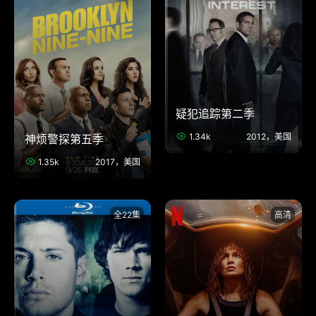
疑犯追踪第二季
1.34k
2012，美国
神烦警探第五季
1.35k
2017，美国
全22集
高清