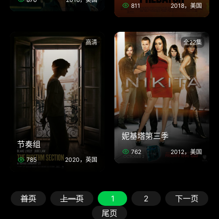
811
2018，美国
高清
全22集
妮基塔第三季
节奏组
762
2012，美国
785
2020，英国
首页
上一页
1
2
下一页
尾页