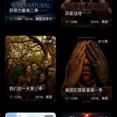
邪恶力量第二季
异星战境
1.26k
2006，美国,加拿大
1.26k
2024，美国
全18集
全10集
我们这一天第三季
美国犯罪故事第一季
1.25k
2018，美国
1.24k
2016，美国