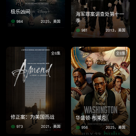
极乐凶间
海军罪案调查处第十一
季
984
2025，美国
981
2013，美国
全6集
全8集
修正案：为美国而战
华盛顿·布莱克
973
2021，美国
956
2025，美国