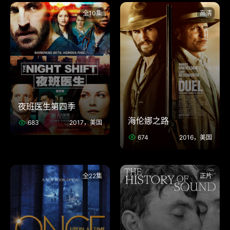
全10集
高清
夜班医生第四季
海伦娜之路
683
2017，美国
674
2016，美国
全22集
正片