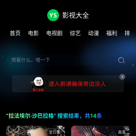
影视大全
首页
电影
电视剧
综艺
动漫
福利
排行
X
“拉法埃尔·沙巴拉格” 搜索结果，共
14
条
全22集
高清