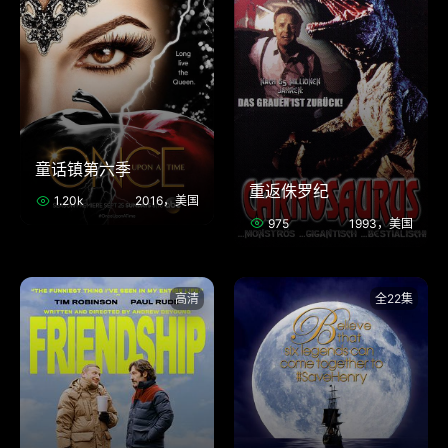
童话镇第六季
重返侏罗纪
1.20k
2016，美国
975
1993，美国
高清
全22集