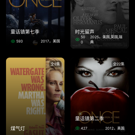
童话镇第七季
时光留声
50
2025，美国,英国,瑞
593
2017，美国
0
典
全8集
全22集
童话镇第二季
煤气灯
427
2012，美国