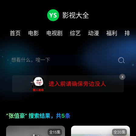
影视大全
首页
电影
电视剧
综艺
动漫
福利
排行
X
“张值豪” 搜索结果，共
5
条
全15集
全20集