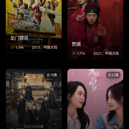
龙门镖局
赘婿
1.74k
2013，中国大陆
1.71k
2021，中国大陆
全78集
全32集