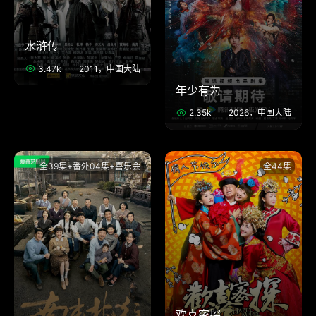
水浒传
3.47k
2011，中国大陆
年少有为
2.35k
2026，中国大陆
全39集+番外04集+喜乐会
全44集
欢喜密探