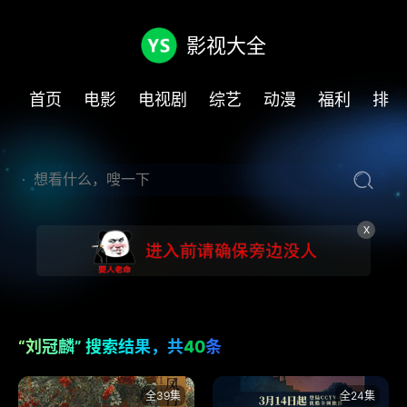
影视大全
首页
电影
电视剧
综艺
动漫
福利
排行
X
“刘冠麟” 搜索结果，共
40
条
全39集
全24集