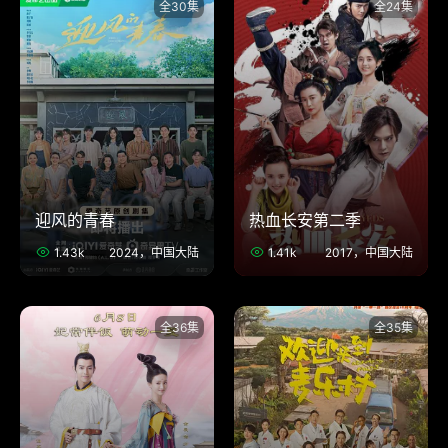
全30集
全24集
迎风的青春
热血长安第二季
1.43k
2024，中国大陆
1.41k
2017，中国大陆
全36集
全35集