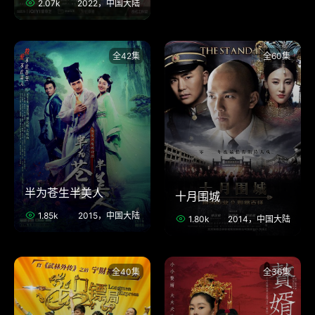
2.07k
2022，中国大陆
全42集
全60集
半为苍生半美人
十月围城
1.85k
2015，中国大陆
1.80k
2014，中国大陆
全40集
全36集