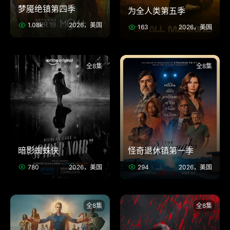
梦魇绝镇第四季
为全人类第五季
1.08k
2026，美国
163
2026，美国
全8集
全8集
暗影蜘蛛侠
怪奇退休镇第一季
780
2026，美国
294
2026，美国
全8集
全8集