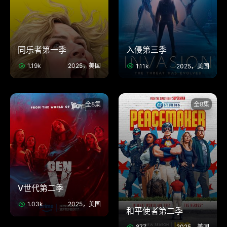
同乐者第一季
入侵第三季
1.19k
2025，美国
1.11k
2025，美国
全8集
全8集
V世代第二季
1.03k
2025，美国
和平使者第二季
877
2025，美国