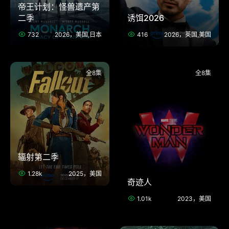
帝王计划：怪兽遗产第
二季
诱饵2026
732
2026，美国,日本
416
2026，英国,美国
全8集
全8集
辐射第二季
1.28k
2025，美国
奇迹人
1.01k
2023，美国