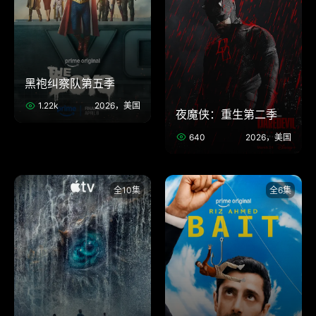
黑袍纠察队第五季
1.22k
2026，美国
夜魔侠：重生第二季
640
2026，美国
全10集
全6集