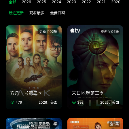
全部
2026
2025
2024
2023
2022
2021
2020
2
最近更新
观看最多
最佳口碑
更新至02集
更新至06集
方舟一号第三季
末日地堡第三季
479
2026，美国
398
2025，美国
更新至03集
全6集